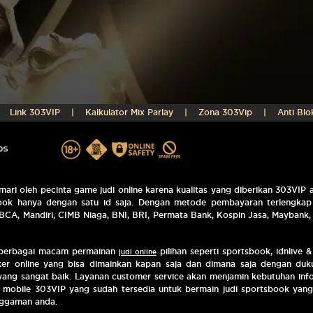
Link 303VIP
|
Kalkulator Mix Parlay
|
Zona 303Vip
|
Anti Blo
ari oleh pecinta game judi online karena kualitas yang diberikan 303VIP 
book hanya dengan satu id saja. Dengan metode pembayaran terlengkap
 BCA, Mandiri, CIMB Niaga, BNI, BRI, Permata Bank, Kospin Jasa, Maybank,
 berbagai macam permainan
pilihan seperti sportsbook, idnlive & 
judi online
oker online yang bisa dimainkan kapan saja dan dimana saja dengan du
yang sangat baik. Layanan customer service akan menjamin kebutuhan inf
i mobile 303VIP yang sudah tersedia untuk bermain judi sportsbook yang
nggaman anda.