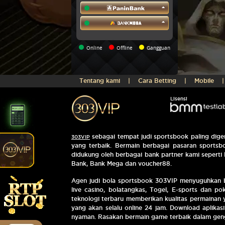
Online
Offline
Gangguan
Tentang kami
|
Cara Betting
|
Mobile
|
Lisensi
sebagai tempat judi sportsbook paling digem
303VIP
yang terbaik. Bermain berbagai pasaran sports
didukung oleh berbagai bank partner kami seperti
Bank, Bank Mega dan voucher88.
Agen judi bola sportsbook 303VIP menyuguhkan
live casino, bolatangkas, Togel, E-sports dan p
teknologi terbaru memberikan kualitas permainan 
yang akan selalu online 24 jam. Download aplikas
nyaman. Rasakan bermain game terbaik dalam ge