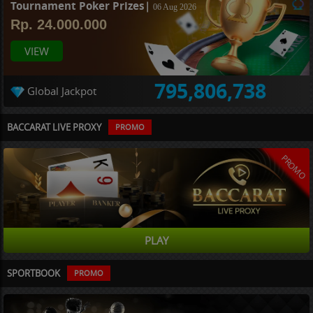
Tournament Poker Prizes|
06 Aug 2026
Rp. 24.000.000
VIEW
795,806,738
Global Jackpot
BACCARAT LIVE PROXY
PROMO
PROMO
PLAY
SPORTBOOK
PROMO