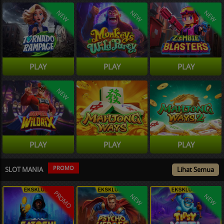
NEW
NEW
NEW
PLAY
PLAY
PLAY
NEW
PLAY
PLAY
PLAY
PROMO
SLOT MANIA
Lihat Semua
PROMO
NEW
NEW