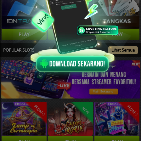
PLAY
PLAY
PLAY
POPULAR SLOTS
Lihat Semua
PROMO
PROMO
NEW