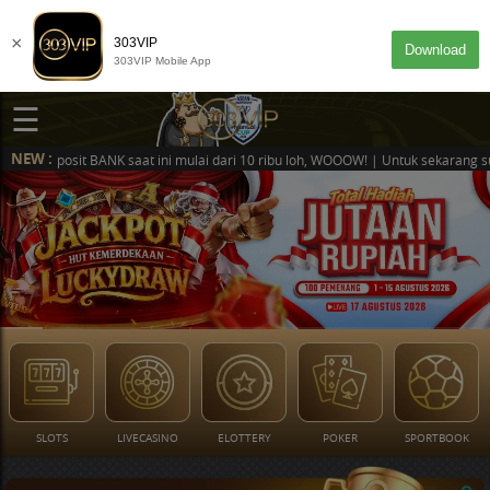
×
303VIP
Download
303VIP Mobile App
☰
NEW :
it BANK saat ini mulai dari 10 ribu loh, WOOOW! | Untuk sekarang sudah bisa
DESKTOP
MASUK
SLOTS
LIVECASINO
ELOTTERY
POKER
SPORTBOOK